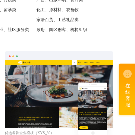
、留学类
化工、原材料、农畜牧
家居百货、工艺礼品类
业、社区服务类
政府、园区创客、机构组织
选用
预览
在
线
客
服
优选餐饮企业模板（XYS_89）